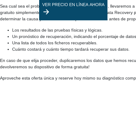
VER PRECIO EN LÍNEA AHORA
Sea cual sea el problema que pueda tener el dispositivo, llevaremos 
gratuito simplemente póngase en contacto con Fields Data Recovery por 
determinar la causa y el alcance de su pérdida de datos antes de propo
Los resultados de las pruebas físicas y lógicas.
Un pronóstico de recuperación, indicando el porcentaje de dato
Una lista de todos los ficheros recuperables.
Cuánto costará y cuánto tiempo tardará recuperar sus datos.
En caso de que elija proceder, duplicaremos los datos que hemos recu
devolveremos su dispositivo de forma gratuita!
Aproveche esta oferta única y reserve hoy mismo su diagnóstico comple
Por qué elegirnos
Nuestras instalaciones
Desde soldadores hasta nuestros laboratorios de última generación: ¡lo tenemos