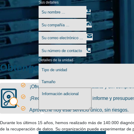
Sus detalles
Detalles de la unidad
Obtenga un diagnóstico grat
¡Ofrecemos un diagnóstico gratuito y sin comprom
¡Reciba una lista de ficheros, informe y presupue
Aproveche hoy este servicio único, sin riesgos.
Durante los últimos 15 años, hemos realizado más de 140.000 diagnósti
de la recuperación de datos. Su organización puede experimentar de pr