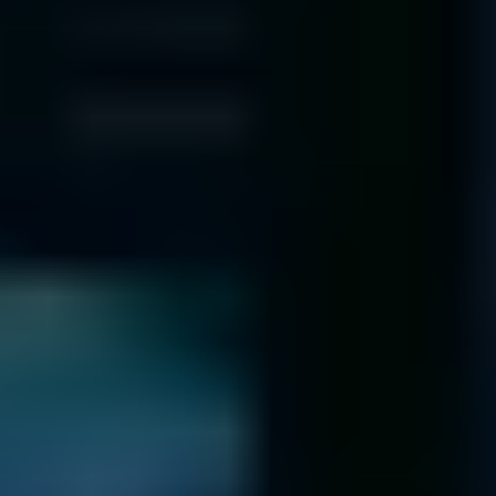
con sus medios.
Envíenos el paquete con sus medios de forma segura a
través de UPS prepagado.
Formulario de envío
Comprobación de la lista de archivos
Le enviamos un presupuesto de precio fijo y una lista de
archivos en línea...
Cuando recibamos sus medios, le enviaremos un ID único
por correo electrónico y determinaremos qué falla.
Una vez identificado el problema y la solución, le
enviaremos una lista de archivos recuperables y un
presupuesto sin compromiso.
En el improbable caso de que no podamos recuperar sus
datos, le devolveremos la unidad por un método seguro.
Para más información, consulte nuestra
Política de
devolución de unidades