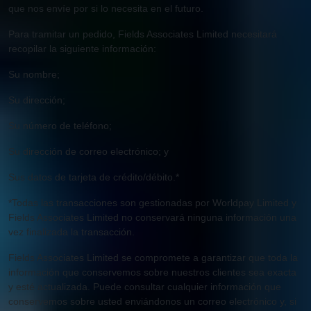
que nos envíe por si lo necesita en el futuro.
Para tramitar un pedido, Fields Associates Limited necesitará
recopilar la siguiente información:
Su nombre;
Su dirección;
Su número de teléfono;
Su dirección de correo electrónico; y
Sus datos de tarjeta de crédito/débito.*
*Todas las transacciones son gestionadas por Worldpay Limited y
Fields Associates Limited no conservará ninguna información una
vez finalizada la transacción.
Fields Associates Limited se compromete a garantizar que toda la
información que conservemos sobre nuestros clientes sea exacta
y esté actualizada. Puede consultar cualquier información que
conservemos sobre usted enviándonos un correo electrónico y, si