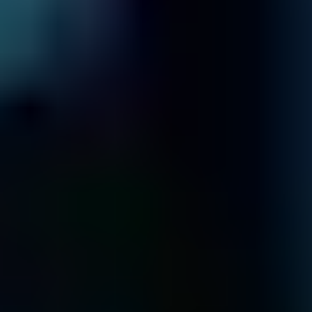
Saber más
RAID
¿Matriz RAID inaccesible?
¡Sin problema!
Saber más
SSD
¿Unidad SSD averiada?
¡Sin problema!
Saber más