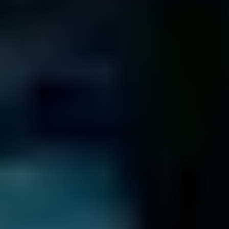
Oficinas de Fields
CALIFORNIA
12100 Wilshire Blvd
8th Floor
Los Angeles
CA 90025
402 West Broadway
Suite 400
San Diego
CA 92101
611 Gateway Blvd
Suite 120
South San Francisco
CA 94080