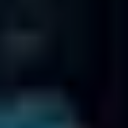
NY 10016
TEXAS
2021 Guadalupe St
Suite 260
Austin
TX 78705
325 N. St. Paul St
Suite 3100
Dallas
TX 75201
3663 N. Sam Houston Pkwy. East
Suite 600
Houston
TX 77032
1100 NW Loop 410
Suite 700
San Antonio
TX 78213