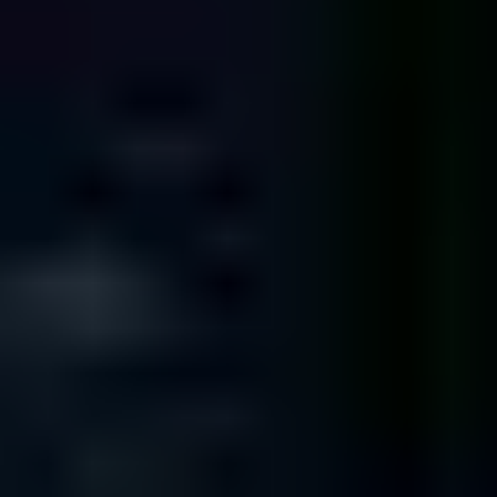
Tampa
FL 33614
ST LOUIS
345 Marshall Ave # 102
Webster Groves
MO 63119
USA
NEW YORK
1250 Broadway
36th Floor
New York
NY 10001
80 Broad St
5th Floor
New York
NY 10004
136 Madison Ave
5th & 6th Floors
New York