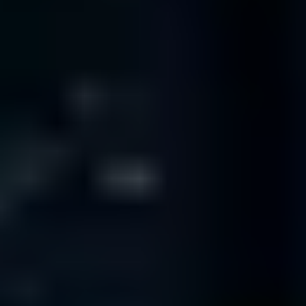
140,974
Diagnostics
completed since 2001
92.5
%
Recovery Rate
across all media and failure types
4 / 5
TrustScore
on
TrustPilot
14,322
Spare Parts
in our library - saving you time and money
Profesionales certificados de confianza
para empresas de todo el mundo