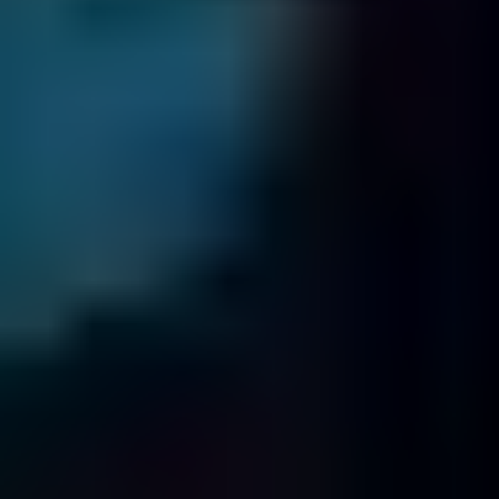
OFICINAS INTERNACIONALES
Oficinas internacionales
Fields
Data Recovery
tiene 18 oficinas en todo el mundo
Con la confianza de organizaciones de
todo el mundo