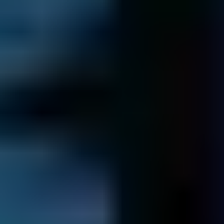
Envío de sus datos
Le devolvemos sus datos...
Transferimos todos sus datos recuperados a nuevos
medios.
Una vez recibido el pago, le devolvemos sus datos
mediante entrega segura al día siguiente.
Conservamos una copia de sus datos durante siete días
por si hubiera alguna consulta. Transcurrido este período,
los datos se eliminan de forma segura.
Probar el diagnóstico gratuito