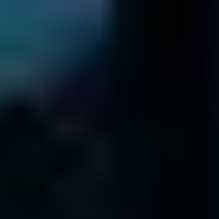
¡Cada uno de nuestros técnicos ha trabajado con más de 1.000
discos duros!
Conozca a nuestro equipo