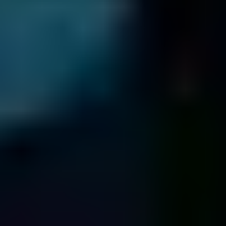
99 South Almaden Blvd
Suite 600
San Jose
CA 95113
FLORIDA
10151 Deerwood Park Blvd
Building 200
Suite 250
Jacksonville
FL 32256
333 S. E. 2nd Ave
Suite 2000
Miami
FL 33131
1800 Pembrook Dr.
Suite 300
Orlando
FL 32810
8270 Woodland Center Blvd.
Suite 100