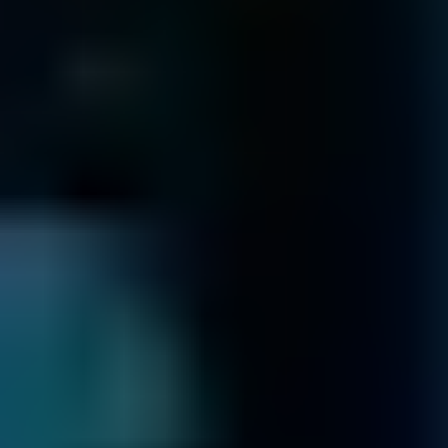
SQL
¿Problemas con SQL Server?
¡Sin problema!
Saber más
NAS
¿NAS inaccesible?
¡Podemos ayudar!
Saber más
SAN
¿Red de área de almacenamiento caída?
¡Podemos ayudar!
Saber más