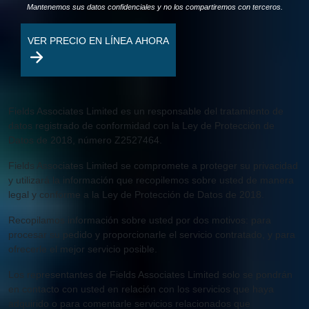
Mantenemos sus datos confidenciales y no los compartiremos con terceros.
VER PRECIO EN LÍNEA AHORA
Fields Associates Limited es un responsable del tratamiento de
datos registrado de conformidad con la Ley de Protección de
Datos de 2018, número Z2527464.
Fields Associates Limited se compromete a proteger su privacidad
y utilizará la información que recopilemos sobre usted de manera
legal y conforme a la Ley de Protección de Datos de 2018.
Recopilamos información sobre usted por dos motivos: para
procesar su pedido y proporcionarle el servicio contratado, y para
ofrecerle el mejor servicio posible.
Los representantes de Fields Associates Limited solo se pondrán
en contacto con usted en relación con los servicios que haya
adquirido o para comentarle servicios relacionados que