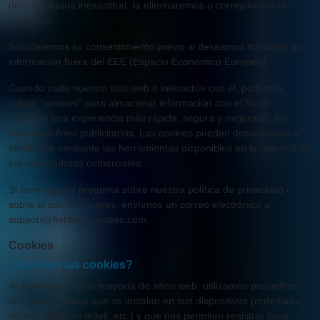
detecta alguna inexactitud, la eliminaremos o corregiremos de
inmediato.
Solicitaremos su consentimiento previo si deseamos transferir su
información fuera del EEE (Espacio Económico Europeo).
Cuando visite nuestro sitio web o interactúe con él, podemos
utilizar "cookies" para almacenar información con el fin de
ofrecerle una experiencia más rápida, segura y mejorada, así
como con fines publicitarios. Las cookies pueden desactivarse o
eliminarse mediante las herramientas disponibles en la mayoría de
los navegadores comerciales.
Si tiene alguna pregunta sobre nuestra política de privacidad o
sobre el uso de cookies, envíenos un correo electrónico a
support@fieldsassociates.com.
Cookies
¿Qué son las cookies?
Al igual que la gran mayoría de sitios web, utilizamos pequeños
archivos de datos que se instalan en sus dispositivos (ordenador,
tableta, teléfono móvil, etc.) y que nos permiten registrar tipos