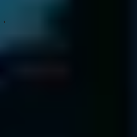
mostraremos cuánto cuestan tres recuperaciones similares.
¡Empiece ahora!
Nuestro video contiene todo lo que necesita saber sobre la
recuperación de datos en menos de 2 minutos.
Llámenos hoy mismo al
844 703 1457
3 pasos para recuperar los datos de su
empresa
Contacto y diagnóstico
Envíe sus medios y uno de nuestros especialistas se pondrá
en contacto con usted...
Empaquete sus medios con cuidado.
Descargue y complete el formulario de envío e inclúyalo