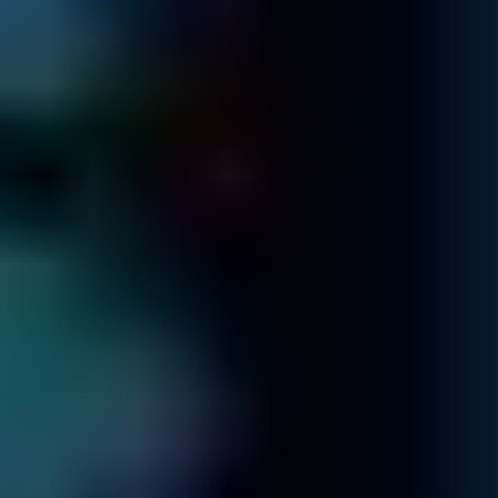
Virtualización
¿Máquina virtual que no funciona?
¡Sin problema!
Saber más
Base de Datos
¿Problemas de acceso a la base de datos?
¡Podemos ayudar!
Saber más
Servidor
¿Servidor fallando?
¡Llame ahora!