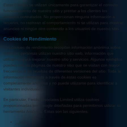
Estas cookies se utilizan únicamente para garantizar el correcto
funcionamiento de nuestro sitio y prestar a los clientes los
servicios contratados. No proporcionan ninguna información a
terceros, no rastrean el comportamiento ni se utilizan para mostrar
anuncios ni ningún otro contenido a los usuarios de nuestro sitio.
Cookies de Rendimiento
Las cookies de rendimiento recopilan información anónima sobre
cómo las personas utilizan nuestro sitio web, información que
utilizamos para mejorar nuestro sitio y servicios. Algunos ejemplos
pueden ser las páginas de nuestro sitio que se visitan con mayor
frecuencia o las pruebas de diferentes versiones del sitio. Toda la
información recopilada a través de estas cookies es
completamente anónima y no puede utilizarse para identificar a
visitantes individuales.
En particular, Fields Associates Limited utiliza cookies
proporcionadas por Google diseñadas para permitirnos utilizar su
herramienta Analytics. Estas son las siguientes:
__utma