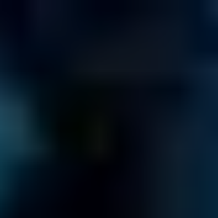
ES
844 703 1457
LLÁMENOS SIN CARGO AL
Cotiza Gratis Ahora
Click to
Call us
≡
¿CUÁNTO COSTARÁ?
IR A LA GUIA DE PRECIOS