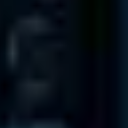
TX 77032
1100 NW Loop 410
Suite 700
San Antonio
TX 78213
OFICINAS INTERNACIONALES
Oficinas internacionales