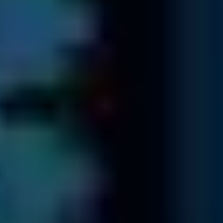
Contacto y diagnóstico
Envíe sus medios y uno de nuestros especialistas se pondrá
en contacto con usted...
Empaquete sus medios con cuidado.
Descargue y complete el formulario de envío e inclúyalo
con sus medios.
Envíenos el paquete con sus medios de forma segura a
través de UPS prepagado.
Formulario de envío
Comprobación de la lista de archivos
Le enviamos un presupuesto de precio fijo y una lista de
archivos en línea...
Cuando recibamos sus medios, le enviaremos un ID único
por correo electrónico y determinaremos qué falla.
Una vez identificado el problema y la solución, le