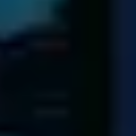
¡Cada uno de nuestros técnicos ha trabajado con más de 1.000
discos duros!
Conozca a nuestro equipo
140,974
Diagnostics
completed since 2001
92.5
%
Recovery Rate
across all media and failure types
4 / 5
TrustScore
on
TrustPilot
14,322
Spare Parts
in our library - saving you time and money
Profesionales certificados de confianza
para empresas de todo el mundo