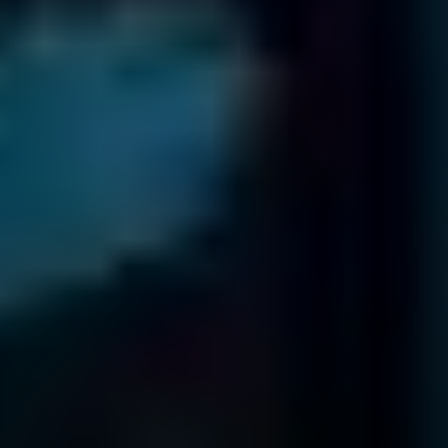
Fields
Data Recovery
tiene 18 oficinas en todo el mundo
Con la confianza de organizaciones de
todo el mundo