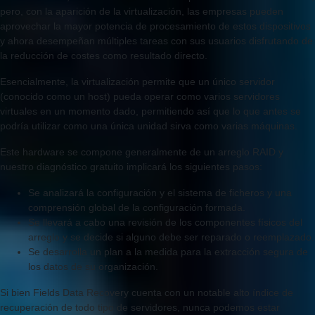
pero, con la aparición de la virtualización, las empresas pueden
aprovechar la mayor potencia de procesamiento de estos dispositivos
y ahora desempeñan múltiples tareas con sus usuarios disfrutando de
la reducción de costes como resultado directo.
Esencialmente, la virtualización permite que un único servidor
(conocido como un host) pueda operar como varios servidores
virtuales en un momento dado, permitiendo así que lo que antes se
podría utilizar como una única unidad sirva como varias máquinas.
Este hardware se compone generalmente de un arreglo RAID y
nuestro diagnóstico gratuito implicará los siguientes pasos:
Se analizará la configuración y el sistema de ficheros y una
comprensión global de la configuración formada.
Se llevará a cabo una revisión de los componentes físicos del
arreglo y se decide si alguno debe ser reparado o reemplazado.
Se desarrolla un plan a la medida para la extracción segura de
los datos de su organización.
Si bien Fields Data Recovery cuenta con un notable alto índice de
recuperación de todo tipo de servidores, nunca podemos estar