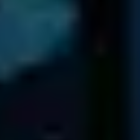
80 Broad St
5th Floor
New York
NY 10004
136 Madison Ave
5th & 6th Floors
New York
NY 10016
TEXAS
2021 Guadalupe St
Suite 260
Austin
TX 78705
325 N. St. Paul St
Suite 3100
Dallas
TX 75201
3663 N. Sam Houston Pkwy. East
Suite 600
Houston