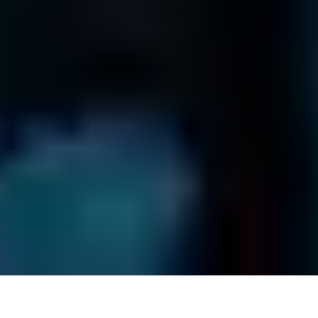
844 703 1457
Términos y condiciones
Política de devoluciones
Política de privacidad
Preguntas frecuentes
Mapa del sitio
© Fields Data Recovery
2026
.
Todos los derechos reservados.