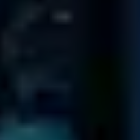
1800 Pembrook Dr.
Suite 300
Orlando
FL 32810
8270 Woodland Center Blvd.
Suite 100
Tampa
FL 33614
ST LOUIS
345 Marshall Ave # 102
Webster Groves
MO 63119
USA
NEW YORK
1250 Broadway
36th Floor
New York
NY 10001